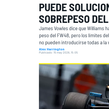
PUEDE SOLUCIO
FÓRMULA E
MOTO
SOBREPESO DEL
James Vowles dice que Williams ha 
peso del FW48, pero los límites de
no pueden introducirse todas a la 
Alex Harrington
NASCAR
INDYCAR
SPORTSCAR
RALLY
TURISM
Publicado:
15 may 2026, 15:05
MÁS