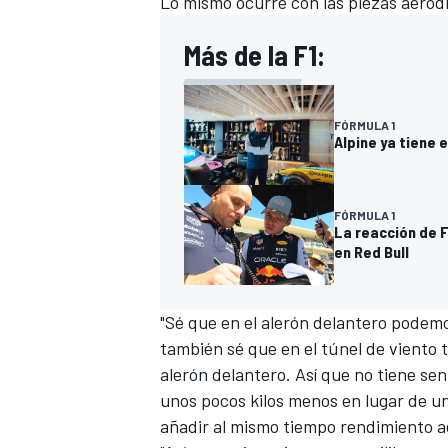
Lo mismo ocurre con las piezas aerod
Más de la F1:
FÓRMULA 1
Alpine ya tiene 
FÓRMULA 1
La reacción de F
en Red Bull
"Sé que en el alerón delantero podem
también sé que en el túnel de viento
alerón delantero. Así que no tiene s
unos pocos kilos menos en lugar de 
añadir al mismo tiempo rendimiento 