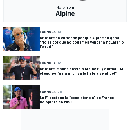
More from
Alpine
FÓRMULA 1
1 d
Briatore no entiende por qué Alpine no gana:
"No sé por qué no podemos vencer a McLaren o
Ferrari"
FÓRMULA 1
1 d
Briatore le pone precio a Alpine F1 y afirma: “Si
el equipo fuera mío, ¡ya lo habría vendido!”
FÓRMULA 1
2 d
La F1 destaca la “consistencia” de Franco
Colapinto en 2026