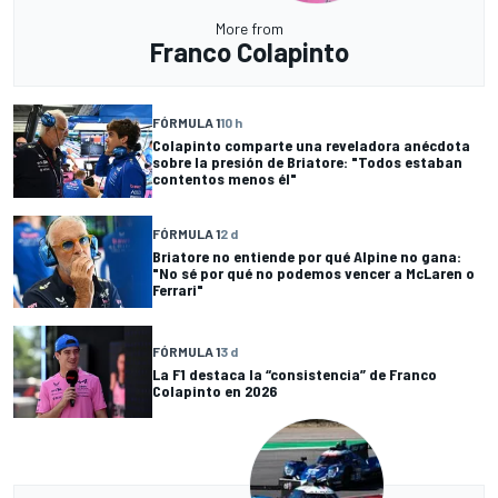
More from
Franco Colapinto
FÓRMULA 1
10 h
Colapinto comparte una reveladora anécdota
sobre la presión de Briatore: "Todos estaban
contentos menos él"
FÓRMULA 1
2 d
Briatore no entiende por qué Alpine no gana:
"No sé por qué no podemos vencer a McLaren o
Ferrari"
FÓRMULA 1
3 d
La F1 destaca la “consistencia” de Franco
Colapinto en 2026