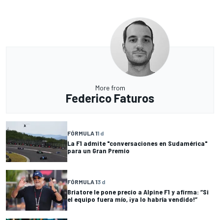
More from
Federico Faturos
FÓRMULA 1
1 d
La F1 admite "conversaciones en Sudamérica"
para un Gran Premio
FÓRMULA 1
3 d
Briatore le pone precio a Alpine F1 y afirma: “Si
el equipo fuera mío, ¡ya lo habría vendido!”