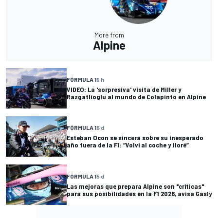
More from
Alpine
FÓRMULA 1
9 h
VIDEO: La 'sorpresiva' visita de Miller y
Razgatlioglu al mundo de Colapinto en Alpine
FÓRMULA 1
5 d
Esteban Ocon se sincera sobre su inesperado
año fuera de la F1: “Volví al coche y lloré”
FÓRMULA 1
5 d
Las mejoras que prepara Alpine son "críticas"
para sus posibilidades en la F1 2026, avisa Gasly