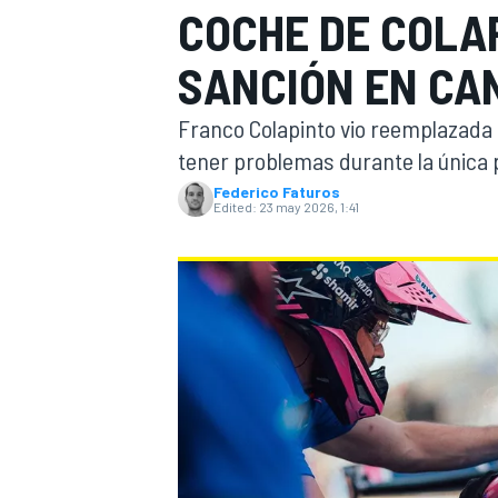
COCHE DE COLAP
FÓRMULA E
MOTO
SANCIÓN EN CA
Franco Colapinto vio reemplazada 
tener problemas durante la única 
Federico Faturos
Edited:
23 may 2026, 1:41
NASCAR
INDYCAR
SPORTSCAR
RALLY
TURISM
MÁS