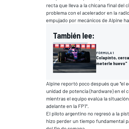
recta que lleva a la chicana final del
problema con el acelerador en la radio 
empujado por mecánicos de
Alpine
has
También lee:
FÓRMULA 1
Colapinto, cerca
meterle huevo"
Alpine reportó poco después que "el 
unidad de potencia (hardware) en el 
mientras el equipo evalúa la situación
adelante en la FP1".
El piloto argentino no regresó a la pis
hizo perder un tiempo fundamental para
del fin de semana.