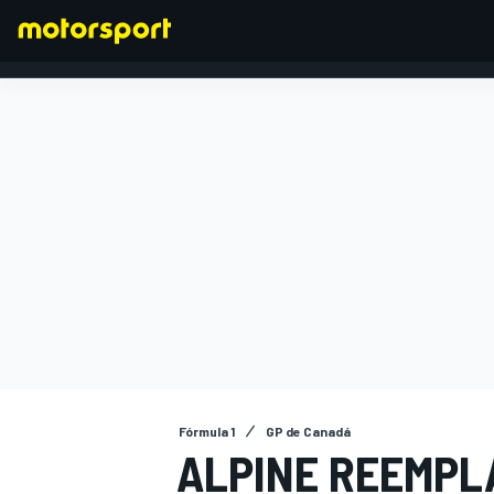
FÓRMULA 1
Fórmula 1
GP de Canadá
ALPINE REEMPLA