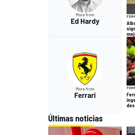
More from
FÓRM
Ed Hardy
Alb
sign
mej
FÓRM
More from
Ferrari
Fer
ing
des
Últimas noticias