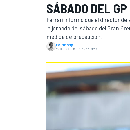
SÁBADO DEL GP 
FÓRMULA E
MOTO
Ferrari informó que el director de
la jornada del sábado del Gran Pr
medida de precaución.
Ed Hardy
Publicado:
6 jun 2026, 9:46
NASCAR
INDYCAR
SPORTSCAR
RALLY
TURISM
MÁS