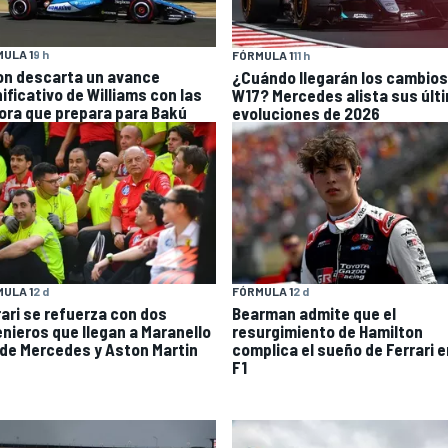
ULA 1
9 h
FÓRMULA 1
11 h
on descarta un avance
¿Cuándo llegarán los cambios
ificativo de Williams con las
W17? Mercedes alista sus últ
ora que prepara para Bakú
evoluciones de 2026
ULA 1
2 d
FÓRMULA 1
2 d
rari se refuerza con dos
Bearman admite que el
enieros que llegan a Maranello
resurgimiento de Hamilton
de Mercedes y Aston Martin
complica el sueño de Ferrari e
F1