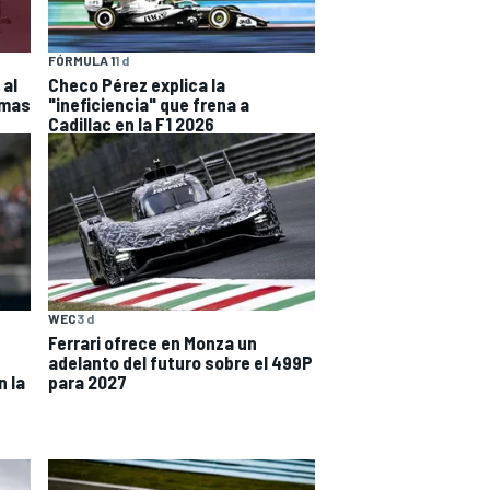
FÓRMULA 1
1 d
 al
Checo Pérez explica la
imas
"ineficiencia" que frena a
Cadillac en la F1 2026
WEC
3 d
Ferrari ofrece en Monza un
adelanto del futuro sobre el 499P
n la
para 2027