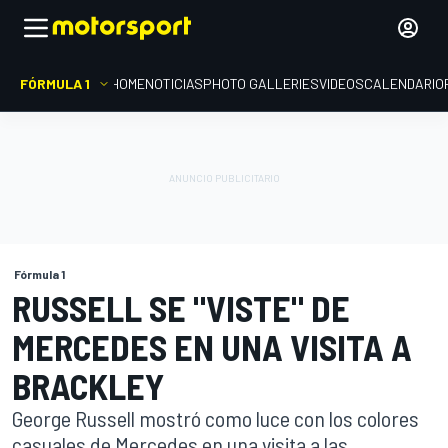
FÓRMULA 1
HOME
NOTICIAS
PHOTO GALLERIES
VIDEOS
CALENDARIO
Fórmula 1
RUSSELL SE "VISTE" DE
MERCEDES EN UNA VISITA A
BRACKLEY
George Russell mostró como luce con los colores
casuales de Mercedes en una visita a las