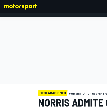
FÓRMULA 1
DECLARACIONES
Fórmula 1
GP de Gran Br
NORRIS ADMITE