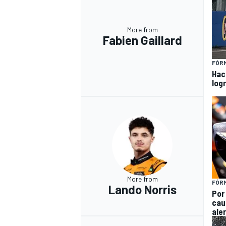
More from
Fabien Gaillard
FÓRM
Hac
log
More from
FÓRM
Lando Norris
Por
cau
ale