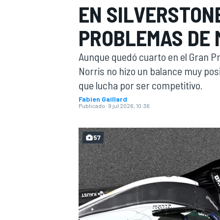
EN SILVERSTON
FÓRMULA E
MOTO
PROBLEMAS DE 
Aunque quedó cuarto en el Gran P
Norris no hizo un balance muy posit
que lucha por ser competitivo.
Fabien Gaillard
NASCAR
INDYCAR
SPORTSCAR
RALLY
TURISM
Publicado:
9 jul 2026, 10:36
57
MÁS