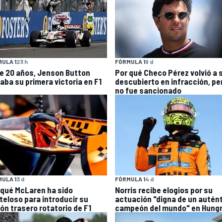
ULA 1
23 h
FÓRMULA 1
9 d
e 20 años, Jenson Button
Por qué Checo Pérez volvió a 
raba su primera victoria en F1
descubierto en infracción, pe
no fue sancionado
ULA 1
3 d
FÓRMULA 1
4 d
 qué McLaren ha sido
Norris recibe elogios por su
teloso para introducir su
actuación "digna de un autén
rón trasero rotatorio de F1
campeón del mundo" en Hungr