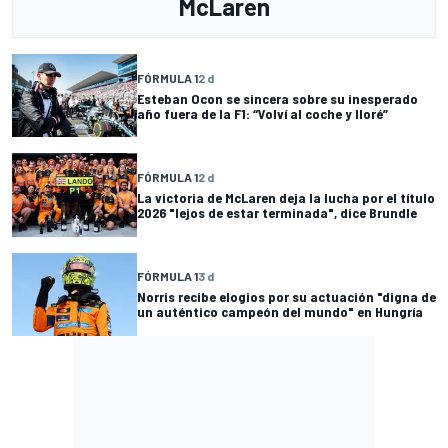
McLaren
FÓRMULA 1
2 d
Esteban Ocon se sincera sobre su inesperado
año fuera de la F1: “Volví al coche y lloré”
FÓRMULA 1
2 d
La victoria de McLaren deja la lucha por el título
2026 "lejos de estar terminada", dice Brundle
FÓRMULA 1
3 d
Norris recibe elogios por su actuación "digna de
un auténtico campeón del mundo" en Hungría