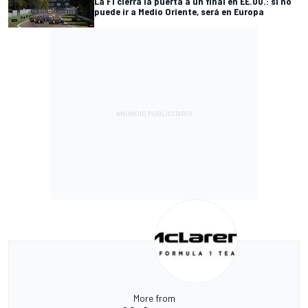
La F1 cierra la puerta a un final en EE.UU.: si no
puede ir a Medio Oriente, será en Europa
More from