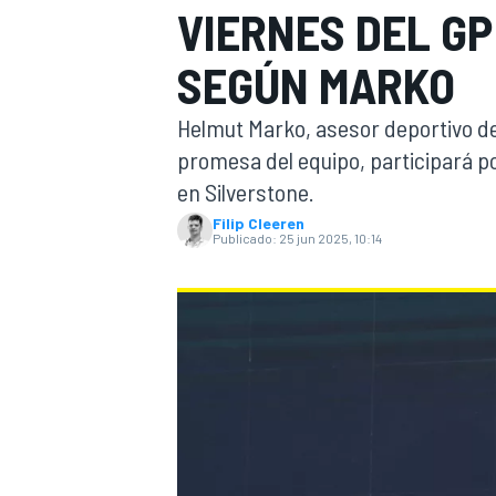
VIERNES DEL GP
FÓRMULA E
MOTO
SEGÚN MARKO
Helmut Marko, asesor deportivo de 
promesa del equipo, participará p
en Silverstone.
Filip Cleeren
NASCAR
INDYCAR
SPORTSCAR
RALLY
TURISM
Publicado:
25 jun 2025, 10:14
MÁS