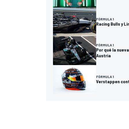
FÓRMULA 1
Racing Bulls y L
FÓRMULA 1
Por qué la nuev
Austria
FÓRMULA 1
Verstappen conti