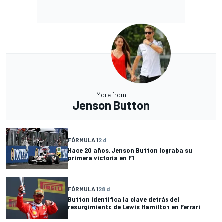
More from
Jenson Button
FÓRMULA 1
2 d
Hace 20 años, Jenson Button lograba su
primera victoria en F1
FÓRMULA 1
28 d
Button identifica la clave detrás del
resurgimiento de Lewis Hamilton en Ferrari