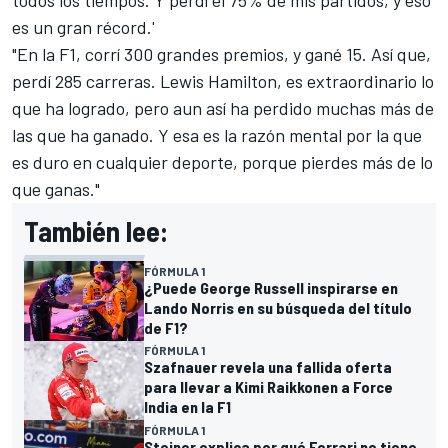
es un gran récord.'
"En la F1, corrí 300 grandes premios, y gané 15. Así que,
perdí 285 carreras.
Lewis Hamilton
, es extraordinario lo
que ha logrado, pero aun así ha perdido muchas más de
las que ha ganado. Y esa es la razón mental por la que
es duro en cualquier deporte, porque pierdes más de lo
que ganas."
También lee:
FÓRMULA 1
¿Puede George Russell inspirarse en
Lando Norris en su búsqueda del título
de F1?
FÓRMULA 1
Szafnauer revela una fallida oferta
para llevar a Kimi Raikkonen a Force
India en la F1
FÓRMULA 1
Steiner explica por qué Ferrari no tiene