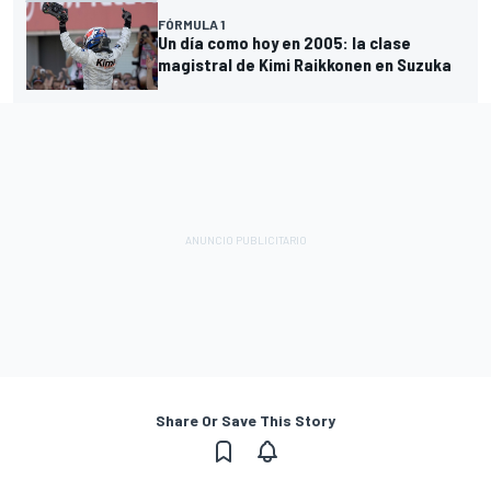
FÓRMULA 1
Un día como hoy en 2005: la clase
magistral de Kimi Raikkonen en Suzuka
Share Or Save This Story