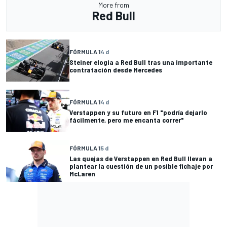
More from
Red Bull
FÓRMULA 1
4 d
Steiner elogia a Red Bull tras una importante
contratación desde Mercedes
FÓRMULA 1
4 d
Verstappen y su futuro en F1 "podría dejarlo
fácilmente, pero me encanta correr"
FÓRMULA 1
5 d
Las quejas de Verstappen en Red Bull llevan a
plantear la cuestión de un posible fichaje por
McLaren