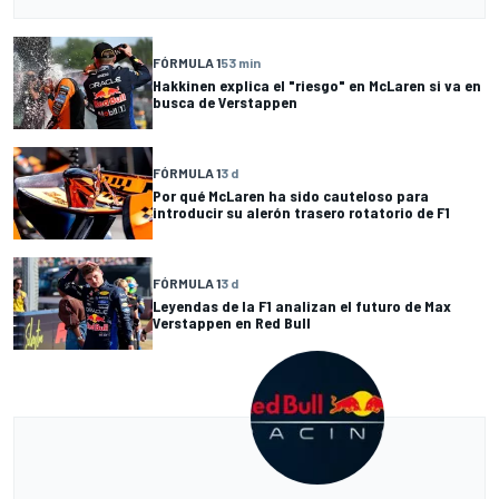
FÓRMULA 1
53 min
Hakkinen explica el "riesgo" en McLaren si va en
busca de Verstappen
FÓRMULA 1
3 d
Por qué McLaren ha sido cauteloso para
introducir su alerón trasero rotatorio de F1
FÓRMULA 1
3 d
Leyendas de la F1 analizan el futuro de Max
Verstappen en Red Bull