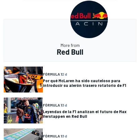
More from
Red Bull
FÓRMULA 1
2 d
Por qué McLaren ha sido cauteloso para
introducir su alerón trasero rotatorio de F1
FÓRMULA 1
3 d
Leyendas de la F1 analizan el futuro de Max
Verstappen en Red Bull
FÓRMULA 1
3 d