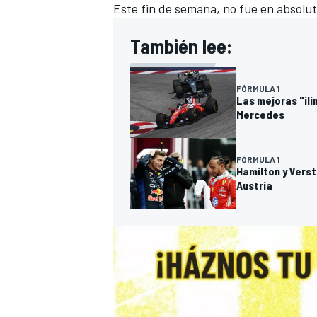
Este fin de semana, no fue en absoluto
También lee:
FÓRMULA 1
Las mejoras "il
Mercedes
FÓRMULA 1
Hamilton y Verst
Austria