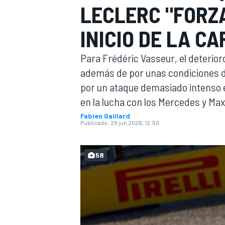
LECLERC "FORZ
FÓRMULA E
MOTO
INICIO DE LA C
Para Frédéric Vasseur, el deterioro
además de por unas condiciones de
por un ataque demasiado intenso 
en la lucha con los Mercedes y Ma
NASCAR
INDYCAR
SPORTSCAR
RALLY
TURISM
Fabien Gaillard
Publicado:
29 jun 2026, 12:50
58
MÁS