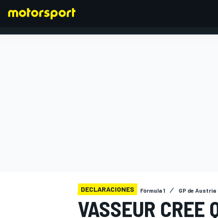
FÓRMULA 1
DECLARACIONES
Fórmula 1
GP de Austria
VASSEUR CREE 