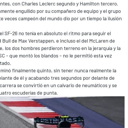
antes, con
Charles Leclerc
segundo y Hamilton tercero.
mente engullido por su compañero de equipo y el grupo
te veces campeón del mundo dio por un tiempo la ilusión
l SF-26 no tenía en absoluto el ritmo para seguir el
 Bull
de
Max Verstappen
, e incluso el del
McLaren
de
, los dos hombres perdieron terreno en la jerarquía y la
C - que montó los blandos - no le permitió esta vez
ltado.
minó finalmente quinto, sin tener nunca realmente la
elante de él y acabando tres segundos por delante de
 carrera se convirtió en un calvario de neumáticos y se
 cuatro escuderías de punta.