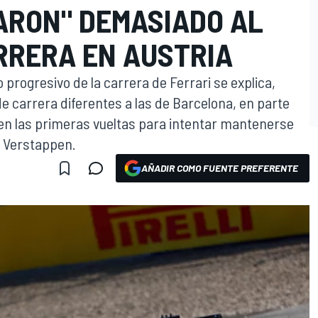
ARON" DEMASIADO AL
ARRERA EN AUSTRIA
 progresivo de la carrera de Ferrari se explica,
 carrera diferentes a las de Barcelona, en parte
en las primeras vueltas para intentar mantenerse
x Verstappen.
O
AÑADIR COMO FUENTE PREFERENTE