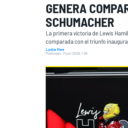
GENERA COMPAR
FÓRMULA E
MOTO
SCHUMACHER
La primera victoria de Lewis Hamil
comparada con el triunfo inaugural
Lydia Mee
Publicado:
21 jun 2026, 1:05
NASCAR
INDYCAR
SPORTSCAR
RALLY
TURISM
MÁS