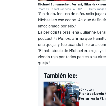
Michael Schumacher, Ferrari, Mika Hakkine
Photo by: Pascal Rondeau - ALLSPORT - Getty Image
"Sin duda, incluso de niño, solía jugar
Michael en ese coche. Así que definit
emocionado por ello."
La periodista brasileña Julianne Ceras
pódcast
F1 Nation
, afirmó que Hamilto
una queja, y fue cuando hizo una comp
"El habitáculo de Michael era rojo, y 
viendo rojo por todas partes a su alr
queja."
También lee:
FÓRMULA 1
Mientras Lewis 
Ferrari en la F1