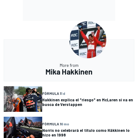
More from
Mika Hakkinen
FÓRMULA 1
1 d
Hakkinen explica el "riesgo" en McLaren si va en
busca de Verstappen
FÓRMULA 1
6 mo
Norris no celebrará el título como Häkkinen lo
hizo en 1998