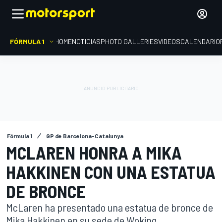
FÓRMULA 1
HOME
NOTICIAS
PHOTO GALLERIES
VIDEOS
CALENDARIO
Fórmula 1
GP de Barcelona-Catalunya
MCLAREN HONRA A MIKA
HAKKINEN CON UNA ESTATUA
DE BRONCE
McLaren ha presentado una estatua de bronce de
Mika Hakkinen en su sede de Woking.