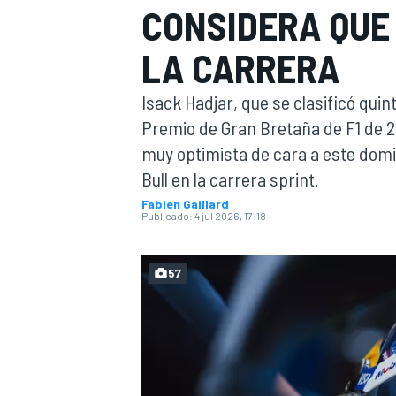
CONSIDERA QUE 
FÓRMULA E
MOTO
LA CARRERA
Isack Hadjar, que se clasificó quint
Premio de Gran Bretaña de F1 de 
muy optimista de cara a este dom
Bull en la carrera sprint.
NASCAR
INDYCAR
SPORTSCAR
RALLY
TURISM
Fabien Gaillard
Publicado:
4 jul 2026, 17:18
57
MÁS