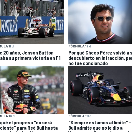
ULA 1
1 d
FÓRMULA 1
9 d
e 20 años, Jenson Button
Por qué Checo Pérez volvió a 
raba su primera victoria en F1
descubierto en infracción, pe
no fue sancionado
ULA 1
6 d
FÓRMULA 1
11 d
 qué el progreso "no será
"Siempre estamos al límite" –
iciente" para Red Bull hasta
Bull admite que no le dio a