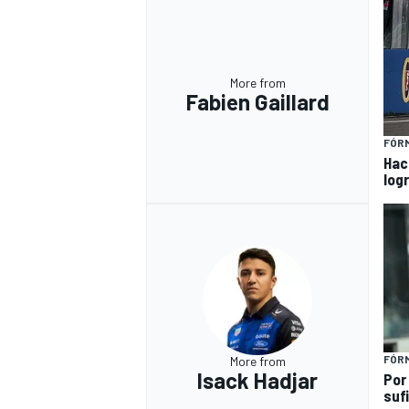
More from
Fabien Gaillard
FÓRM
Hac
log
FÓRM
More from
Isack Hadjar
Por
suf