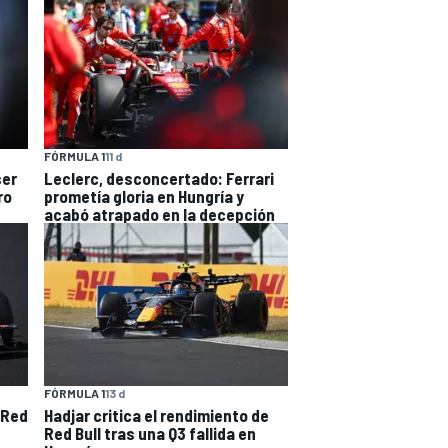
FÓRMULA 1
11 d
ser
Leclerc, desconcertado: Ferrari
ro
prometía gloria en Hungría y
acabó atrapado en la decepción
FÓRMULA 1
13 d
 Red
Hadjar critica el rendimiento de
Red Bull tras una Q3 fallida en