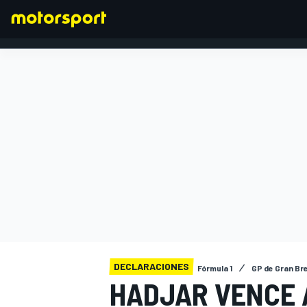
FÓRMULA 1
DECLARACIONES
Fórmula 1
GP de Gran Br
HADJAR VENCE 