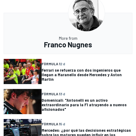
More from
Franco Nugnes
FÓRMULA 1
2 d
Ferrari se refuerza con dos ingenieros que
llegan a Maranello desde Mercedes y Aston
Martin
FÓRMULA 1
3 d
Domenicali: "Antonelli es un activo
extraordinario para la F1 atrayendo a nuevos
aficionados"
FÓRMULA 1
5 d
Mercedes: ¿por qué las decisiones estratégicas
sobre los motores pueden influir en los