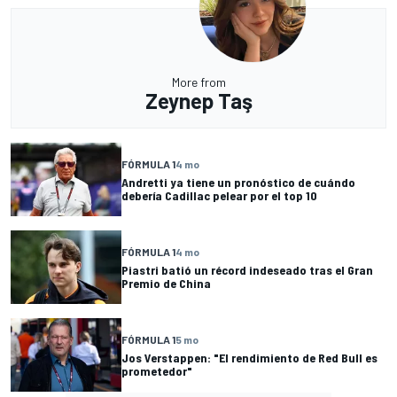
More from
Zeynep Taş
FÓRMULA 1
4 mo
Andretti ya tiene un pronóstico de cuándo
debería Cadillac pelear por el top 10
FÓRMULA 1
4 mo
Piastri batió un récord indeseado tras el Gran
Premio de China
FÓRMULA 1
5 mo
Jos Verstappen: "El rendimiento de Red Bull es
prometedor"