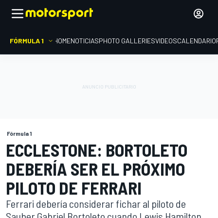
FÓRMULA 1
HOME
NOTICIAS
PHOTO GALLERIES
VIDEOS
CALENDARIO
Fórmula 1
ECCLESTONE: BORTOLETO
DEBERÍA SER EL PRÓXIMO
PILOTO DE FERRARI
Ferrari debería considerar fichar al piloto de
Sauber Gabriel Bortoleto cuando Lewis Hamilton