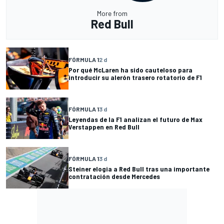
More from
Red Bull
FÓRMULA 1
2 d
Por qué McLaren ha sido cauteloso para
introducir su alerón trasero rotatorio de F1
FÓRMULA 1
3 d
Leyendas de la F1 analizan el futuro de Max
Verstappen en Red Bull
FÓRMULA 1
3 d
Steiner elogia a Red Bull tras una importante
contratación desde Mercedes