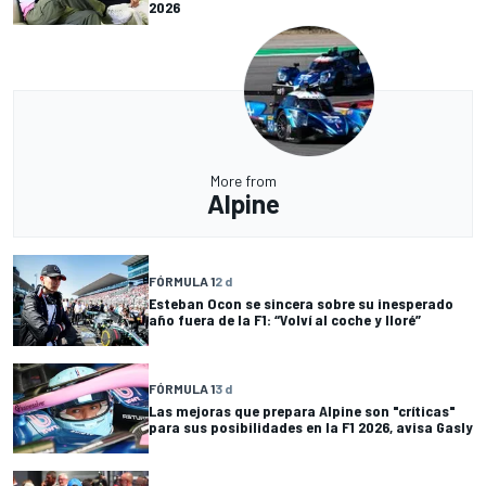
2026
More from
Alpine
FÓRMULA 1
2 d
Esteban Ocon se sincera sobre su inesperado
año fuera de la F1: “Volví al coche y lloré”
FÓRMULA 1
3 d
Las mejoras que prepara Alpine son "críticas"
para sus posibilidades en la F1 2026, avisa Gasly