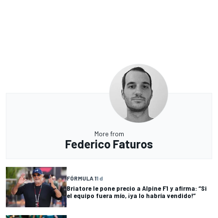
More from
Federico Faturos
FÓRMULA 1
1 d
Briatore le pone precio a Alpine F1 y afirma: “Si
el equipo fuera mío, ¡ya lo habría vendido!”