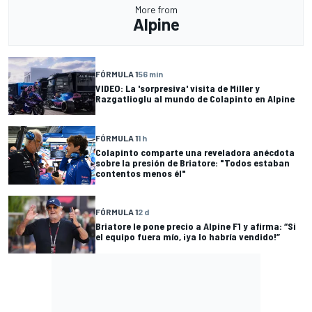
More from
Alpine
FÓRMULA 1
56 min
VIDEO: La 'sorpresiva' visita de Miller y
Razgatlioglu al mundo de Colapinto en Alpine
FÓRMULA 1
1 h
Colapinto comparte una reveladora anécdota
sobre la presión de Briatore: "Todos estaban
contentos menos él"
FÓRMULA 1
2 d
Briatore le pone precio a Alpine F1 y afirma: “Si
el equipo fuera mío, ¡ya lo habría vendido!”