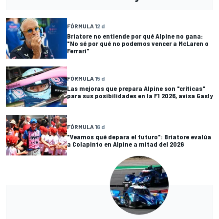
FÓRMULA 1
2 d
Briatore no entiende por qué Alpine no gana:
"No sé por qué no podemos vencer a McLaren o
Ferrari"
FÓRMULA 1
5 d
Las mejoras que prepara Alpine son "críticas"
para sus posibilidades en la F1 2026, avisa Gasly
FÓRMULA 1
6 d
"Veamos qué depara el futuro": Briatore evalúa
a Colapinto en Alpine a mitad del 2026