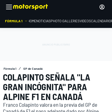
FÓRMULA 1
HOME
NOTICIAS
PHOTO GALLERIES
VIDEOS
CALENDARIO
Fórmula 1
GP de Canadá
COLAPINTO SEÑALA "LA
GRAN INCÓGNITA" PARA
ALPINE F1 EN CANADÁ
Franco Colapinto valora en la previa del GP de
Canadá de F1 el paso adelante dado por Alpine,