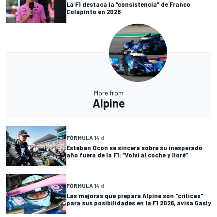
La F1 destaca la “consistencia” de Franco
Colapinto en 2026
More from
Alpine
FÓRMULA 1
4 d
Esteban Ocon se sincera sobre su inesperado
año fuera de la F1: “Volví al coche y lloré”
FÓRMULA 1
4 d
Las mejoras que prepara Alpine son "críticas"
para sus posibilidades en la F1 2026, avisa Gasly