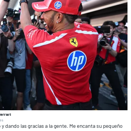
errari
ges
 y dando las gracias a la gente. Me encanta su pequeño