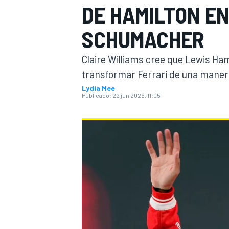
DE HAMILTON EN
FÓRMULA E
MOTO
SCHUMACHER
Claire Williams cree que Lewis Ham
transformar Ferrari de una maner
Lydia Mee
Publicado:
22 jun 2026, 11:05
NASCAR
INDYCAR
SPORTSCAR
RALLY
TURISM
MÁS