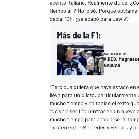
acento italiano. Realmente dulce. ¿C
tiempo allí? No lo sé. Porque obviame
decía: 'Oh, ¿se acabó para Lewis?'
Más de la F1:
NASCAR CUP
VIDEO: Magnusse
NASCAR
"Pero cualquiera que haya estado en
lleva para un piloto, particularmente
mucho tiempo y ha tenido el éxito qu
"No va a ser fácil entrar en un nuevo 
mucho tiempo para acoplarse. Y tampo
existen entre Mercedes y Ferrari, y pr