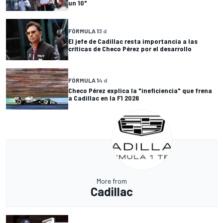
un 10"
FÓRMULA 1
3 d
El jefe de Cadillac resta importancia a las
críticas de Checo Pérez por el desarrollo
FÓRMULA 1
4 d
Checo Pérez explica la "ineficiencia" que frena
a Cadillac en la F1 2026
More from
Cadillac