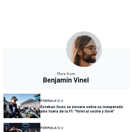
More from
Benjamin Vinel
FÓRMULA 1
2 d
Esteban Ocon se sincera sobre su inesperado
año fuera de la F1: “Volví al coche y lloré”
FÓRMULA 1
2 d