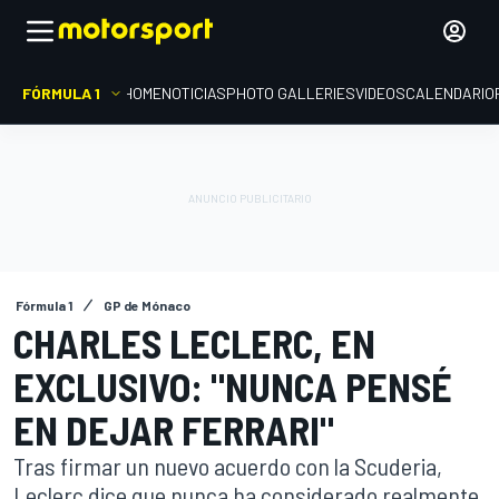
FÓRMULA 1
HOME
NOTICIAS
PHOTO GALLERIES
VIDEOS
CALENDARIO
Fórmula 1
GP de Mónaco
CHARLES LECLERC, EN
EXCLUSIVO: "NUNCA PENSÉ
EN DEJAR FERRARI"
Tras firmar un nuevo acuerdo con la Scuderia,
Leclerc dice que nunca ha considerado realmente