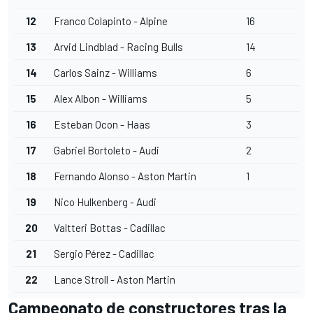
12
Franco Colapinto
- Alpine
16
13
Arvid Lindblad
- Racing Bulls
14
14
Carlos Sainz
-
Williams
6
15
Alex Albon
- Williams
5
16
Esteban Ocon
- Haas
3
17
Gabriel Bortoleto -
Audi
2
18
Fernando Alonso
- Aston Martin
1
19
Nico Hulkenberg
- Audi
20
Valtteri Bottas
-
Cadillac
21
Sergio Pérez
- Cadillac
22
Lance Stroll
- Aston Martin
Campeonato de constructores tras la