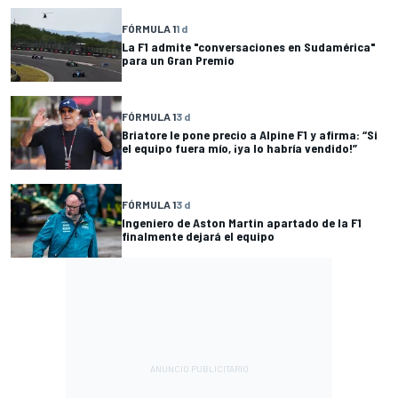
FÓRMULA 1
1 d
La F1 admite "conversaciones en Sudamérica"
para un Gran Premio
FÓRMULA 1
3 d
Briatore le pone precio a Alpine F1 y afirma: “Si
el equipo fuera mío, ¡ya lo habría vendido!”
FÓRMULA 1
3 d
Ingeniero de Aston Martin apartado de la F1
finalmente dejará el equipo