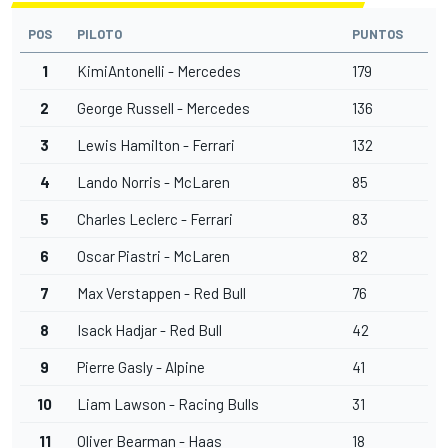
POS
PILOTO
PUNTOS
1
KimiAntonelli - Mercedes
179
2
George Russell - Mercedes
136
3
Lewis Hamilton - Ferrari
132
4
Lando Norris -
McLaren
85
5
Charles Leclerc - Ferrari
83
6
Oscar Piastri - McLaren
82
7
Max Verstappen
- Red Bull
76
8
Isack Hadjar
- Red Bull
42
9
Pierre Gasly
-
Alpine
41
10
Liam Lawson
- Racing Bulls
31
11
Oliver Bearman
- Haas
18