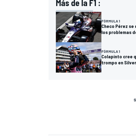
Más de la F1 :
FÓRMULA 1
Checo Pérez se d
los problemas de
FÓRMULA 1
Colapinto cree q
trompo en Silve
S