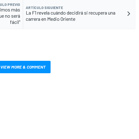
ULO PREVIO
ARTÍCULO SIGUIENTE
fuimos más
La F1 revela cuándo decidirá si recupera una
que no será
carrera en Medio Oriente
fácil"
VIEW MORE & COMMENT