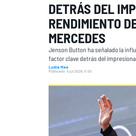
DETRÁS DEL IM
FÓRMULA E
MOTO
RENDIMIENTO D
MERCEDES
Jenson Button ha señalado la infl
factor clave detrás del impresiona
NASCAR
INDYCAR
SPORTSCAR
RALLY
TURISM
Lydia Mee
Publicado:
5 jul 2026, 0:00
MÁS