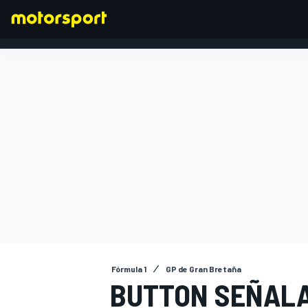
FÓRMULA 1
Fórmula 1
GP de Gran Bretaña
BUTTON SEÑALA