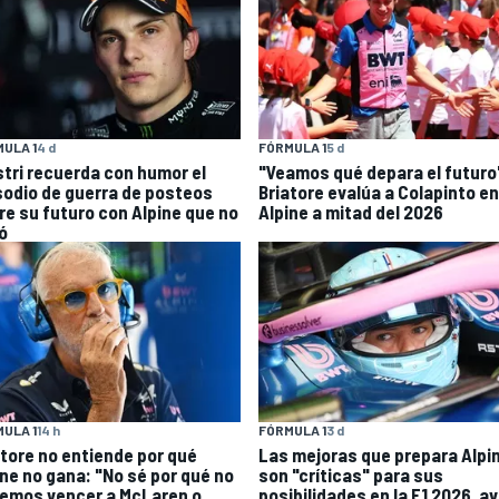
ULA 1
4 d
FÓRMULA 1
5 d
stri recuerda con humor el
"Veamos qué depara el futuro
sodio de guerra de posteos
Briatore evalúa a Colapinto en
re su futuro con Alpine que no
Alpine a mitad del 2026
ó
ULA 1
14 h
FÓRMULA 1
3 d
atore no entiende por qué
Las mejoras que prepara Alpi
ine no gana: "No sé por qué no
son "críticas" para sus
emos vencer a McLaren o
posibilidades en la F1 2026, a