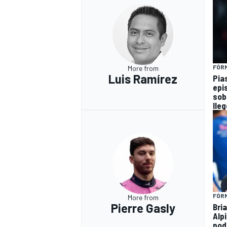
FÓRM
More from
Luis Ramírez
Pia
epi
sob
lleg
FÓRM
More from
Pierre Gasly
Bri
Alp
pod