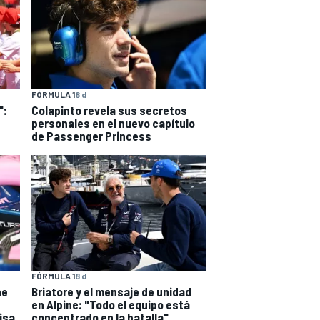
FÓRMULA 1
8 d
":
Colapinto revela sus secretos
personales en el nuevo capítulo
de Passenger Princess
FÓRMULA 1
8 d
ne
Briatore y el mensaje de unidad
en Alpine: "Todo el equipo está
visa
concentrado en la batalla"