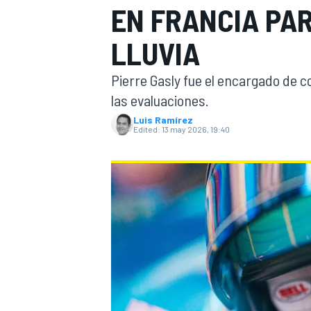
EN FRANCIA PA
FÓRMULA E
MOTO
LLUVIA
Pierre Gasly fue el encargado de 
las evaluaciones.
Luis Ramírez
Edited:
13 may 2026, 19:40
NASCAR
INDYCAR
SPORTSCAR
RALLY
TURISM
MÁS