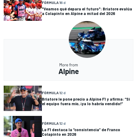
FÓRMULA 1
6 d
"Veamos qué depara el futuro": Briatore evalúa
a Colapinto en Alpine a mitad del 2026
More from
Alpine
FÓRMULA 1
2 d
Briatore le pone precio a Alpine F1 y afirma: “Si
el equipo fuera mío, ¡ya lo habría vendido!”
FÓRMULA 1
2 d
La F1 destaca la “consistencia” de Franco
Colapinto en 2026