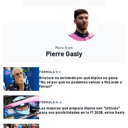
More from
Pierre Gasly
FÓRMULA 1
1 d
Briatore no entiende por qué Alpine no gana:
"No sé por qué no podemos vencer a McLaren o
Ferrari"
FÓRMULA 1
4 d
Las mejoras que prepara Alpine son "críticas"
para sus posibilidades en la F1 2026, avisa Gasly