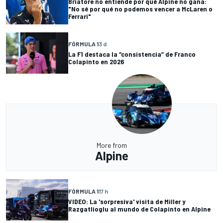
Briatore no entiende por qué Alpine no gana:
"No sé por qué no podemos vencer a McLaren o
Ferrari"
FÓRMULA 1
3 d
La F1 destaca la “consistencia” de Franco
Colapinto en 2026
More from
Alpine
FÓRMULA 1
17 h
VIDEO: La 'sorpresiva' visita de Miller y
Razgatlioglu al mundo de Colapinto en Alpine