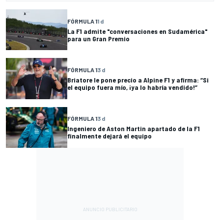
FÓRMULA 1
1 d
La F1 admite "conversaciones en Sudamérica"
para un Gran Premio
FÓRMULA 1
3 d
Briatore le pone precio a Alpine F1 y afirma: “Si
el equipo fuera mío, ¡ya lo habría vendido!”
FÓRMULA 1
3 d
Ingeniero de Aston Martin apartado de la F1
finalmente dejará el equipo