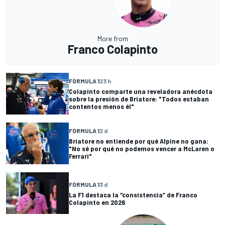
More from
Franco Colapinto
FÓRMULA 1
23 h
Colapinto comparte una reveladora anécdota
sobre la presión de Briatore: "Todos estaban
contentos menos él"
FÓRMULA 1
2 d
Briatore no entiende por qué Alpine no gana:
"No sé por qué no podemos vencer a McLaren o
Ferrari"
FÓRMULA 1
3 d
La F1 destaca la “consistencia” de Franco
Colapinto en 2026