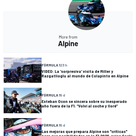
More from
Alpine
FÓRMULA 1
23 h
VIDEO: La 'sorpresiva' visita de Miller y
Razgatlioglu al mundo de Colapinto en Alpine
FÓRMULA 1
5 d
Esteban Ocon se sincera sobre su inesperado
año fuera de la F1: “Volví al coche y lloré”
FÓRMULA 1
5 d
Las mejoras que prepara Alpine son "críticas"
para sus posibilidades en la F1 2026, avisa Gasly