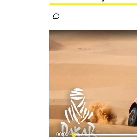
FÓRMULA E
MOTO
NASCAR
INDYCAR
SPORTSCAR
RALLY
TURISM
MÁS
00:00