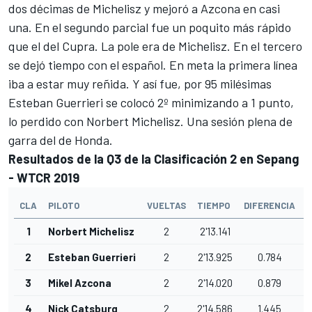
dos décimas de Michelisz y mejoró a Azcona en casi
una. En el segundo parcial fue un poquito más rápido
que el del Cupra. La pole era de Michelisz. En el tercero
se dejó tiempo con el español. En meta la primera línea
iba a estar muy reñida. Y así fue, por 95 milésimas
Esteban Guerrieri se colocó 2º minimizando a 1 punto,
lo perdido con Norbert Michelisz. Una sesión plena de
garra del de Honda.
Resultados de la Q3 de la Clasificación 2 en Sepang
- WTCR 2019
CLA
PILOTO
VUELTAS
TIEMPO
DIFERENCIA
I
1
Norbert Michelisz
2
2'13.141
2
Esteban Guerrieri
2
2'13.925
0.784
3
Mikel Azcona
2
2'14.020
0.879
4
Nick Catsburg
2
2'14.586
1.445