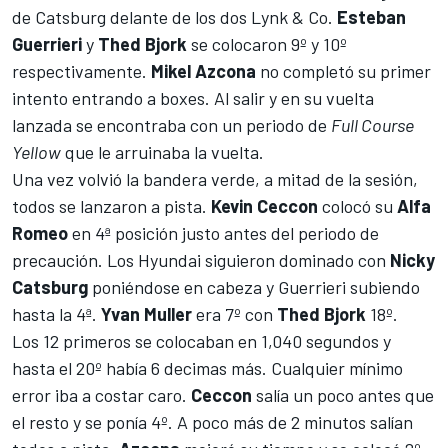
de Catsburg delante de los dos Lynk & Co.
Esteban
Guerrieri
y
Thed Bjork
se colocaron 9º y 10º
respectivamente.
Mikel Azcona
no completó su primer
intento entrando a boxes. Al salir y en su vuelta
lanzada se encontraba con un periodo de
Full Course
Yellow
que le arruinaba la vuelta.
Una vez volvió la bandera verde, a mitad de la sesión,
todos se lanzaron a pista.
Kevin Ceccon
colocó su
Alfa
Romeo
en 4ª posición justo antes del periodo de
precaución. Los Hyundai siguieron dominado con
Nicky
Catsburg
poniéndose en cabeza y Guerrieri subiendo
hasta la 4ª.
Yvan Muller
era 7º con
Thed Bjork
18º.
Los 12 primeros se colocaban en 1,040 segundos y
hasta el 20º había 6 decimas más. Cualquier mínimo
error iba a costar caro.
Ceccon
salía un poco antes que
el resto y se ponía 4º. A poco más de 2 minutos salían