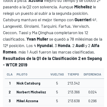
todos a pista.
Azcona
mejoró su tiempo y se colocó 2º
pasando a la Q2 con solvencia. Aunque
Michelisz
le
relegó un puesto al subir a la segunda posición.
Catsburg mantuvo el mejor tiempo con
Guerrieri
4º.
Langeveld, Girolami, Tarquini, Farfus, Vervisch,
Ceccon, Tassi y Ma Qinghua completaron los 12
clasificados.
Yvan Muller
se quedó a 78 milésimas de la
12ª posición. Los 4
Hyundai
, 3
Honda
, 2
Audi
y 2
Alfa
Romeo
, más 1 Audi fueron las marcas clasificadas.
Resultados de la Q1 de la Clasificación 2 en Sepang
- WTCR 2019
CLA
PILOTO
VUELTAS
TIEMPO
DIFERENCIA
I
1
Nick Catsburg
5
2'13.342
2
Norbert Michelisz
5
2'13.366
0.024
3
Mikel Azcona
5
2'13.638
0.296