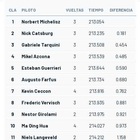
CLA
PILOTO
VUELTAS
TIEMPO
DIFERENCIA
1
Norbert Michelisz
3
2'13.054
2
Nick Catsburg
3
2'13.235
0.181
3
Gabriele Tarquini
3
2'13.508
0.454
4
Mikel Azcona
3
2'13.539
0.485
5
Esteban Guerrieri
3
2'13.644
0.590
6
Augusto Farfus
3
2'13.734
0.680
7
Kevin Ceccon
4
2'13.816
0.762
8
Frederic Vervisch
3
2'13.935
0.881
9
Nestor Girolami
2
2'13.975
0.921
10
Ma Qing Hua
4
2'14.027
0.973
11
Niels Langeveld
2
2'14.212
1.158