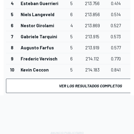
4
Esteban Guerrieri
5
2'13.756
0.414
5
Niels Langeveld
6
2'13.856
0.514
6
Nestor Girolami
4
2'13.869
0.527
7
Gabriele Tarquini
5
2'13.915
0.573
8
Augusto Farfus
5
2'13.919
0.577
9
Frederic Vervisch
6
2'14.112
0.770
10
Kevin Ceccon
5
2'14.183
0.841
VER LOS RESULTADOS COMPLETOS