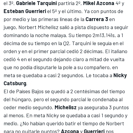
el 3º.
Gabriele Tarquini
partiría 2º,
Mikel Azcona
4º y
Esteban Guerrieri
el 5º y el último. Ya con puntos de
por medio y las primeras líneas de la
Carrera 3
en
juego, Norbert Michelisz salíó a pista dispuesto a seguir
dominando la noche malaya. Su tiempo 2m13,141s, a 1
décima de su tiempo en la Q2. Tarquini le seguía en el
orden y en el primer parcial cedió 2 décimas. El italiano
cedió 4 en el segundo dejando claro a mitad de vuelta
que no podía disputarle la pole a su compañero, en
meta se quedaba a casi 2 segundos. Le tocaba a
Nicky
Catsburg
.
El de Países Bajos se quedó a 2 centésimas del tiempo
del húngaro, pero el segundo parcial le condenaba al
ceder medio segundo.
Michelisz
ya aseguraba 3 puntos
al menos. En meta Nicky se quedaba a casi 1 segundo y
medio. ¿No habían querido batir el tiempo de Norbert
para no quitarle puntos?
Azcona
y
Guerrieri
nos