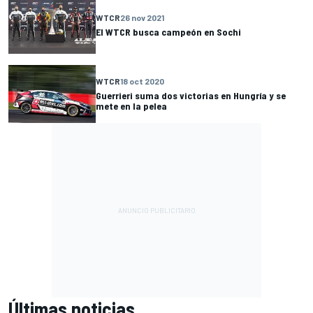
WTCR
26 nov 2021
El WTCR busca campeón en Sochi
WTCR
18 oct 2020
Guerrieri suma dos victorias en Hungría y se
mete en la pelea
Últimas noticias