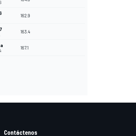
6
6
162.9
1
7
163.4
2
ta
167.1
4
Contáctenos