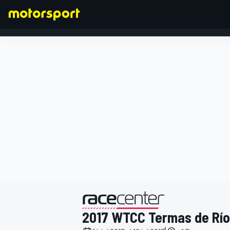
FÓRMULA 1
presentado por
2017 WTCC Termas de Rí