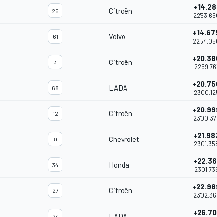
+14.28
Citroën
25
22'53.65
+14.67
Volvo
61
22'54.05
+20.38
Citroën
3
22'59.76
+20.75
LADA
68
23'00.12
+20.99
Citroën
12
23'00.37
+21.98
Chevrolet
9
23'01.35
+22.36
Honda
34
23'01.73
+22.98
Citroën
27
23'02.36
+26.70
LADA
24