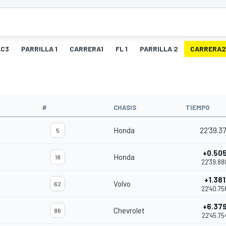
C3
PARRILLA 1
CARRERA1
FL 1
PARRILLA 2
CARRERA2
O
#
CHASIS
TIEMPO
Honda
22'39.3
5
+0.50
Honda
18
22'39.88
+1.381
Volvo
62
22'40.75
+6.37
Chevrolet
86
22'45.75