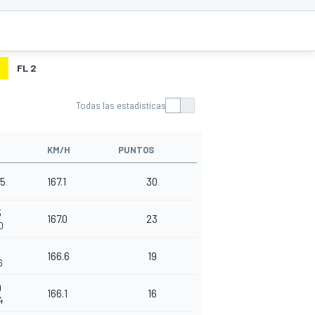
FL 2
Todas las estadísticas
KM/H
PUNTOS
75
167.1
30
5
167.0
23
0
166.6
19
6
9
166.1
16
4