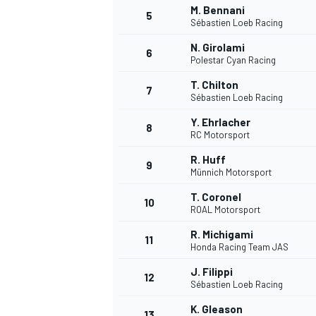
M. Bennani
5
Sébastien Loeb Racing
N. Girolami
6
Polestar Cyan Racing
T. Chilton
7
Sébastien Loeb Racing
Y. Ehrlacher
8
RC Motorsport
R. Huff
9
Münnich Motorsport
T. Coronel
10
ROAL Motorsport
R. Michigami
11
Honda Racing Team JAS
J. Filippi
12
Sébastien Loeb Racing
K. Gleason
13