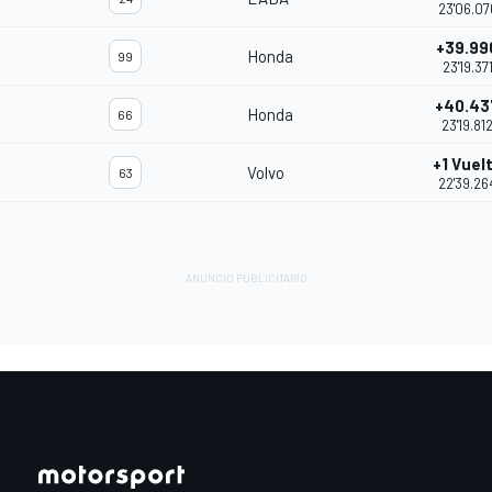
23'06.07
+39.99
Honda
99
23'19.37
+40.43
Honda
66
23'19.81
+1 Vuel
Volvo
63
22'39.26