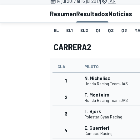
|
14 jul 2017 al 16 jul 2017
, AR
FÓRMULA E
MOTO
Resumen
Resultados
Noticias
EL
EL1
EL2
Q1
Q2
Q3
MA
CARRERA2
NASCAR
INDYCAR
SPORTSCAR
RALLY
TURISM
CLA
PILOTO
N. Michelisz
1
Honda Racing Team JAS
T. Monteiro
2
Honda Racing Team JAS
T. Björk
3
Polestar Cyan Racing
E. Guerrieri
MÁS
4
Campos Racing