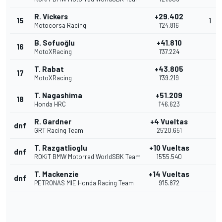
R. Vickers
+29.402
15
1
Motocorsa Racing
1'24.816
B. Sofuoğlu
+41.810
16
MotoXRacing
1'37.224
T. Rabat
+43.805
17
MotoXRacing
1'39.219
T. Nagashima
+51.209
18
Honda HRC
1'46.623
R. Gardner
+4 Vueltas
dnf
GRT Racing Team
25'20.651
T. Razgatlioglu
+10 Vueltas
dnf
ROKiT BMW Motorrad WorldSBK Team
15'55.540
T. Mackenzie
+14 Vueltas
dnf
PETRONAS MIE Honda Racing Team
9'15.872