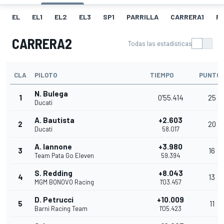
EL
EL1
EL2
EL3
SP1
PARRILLA
CARRERA1
FL
CARRERA2
Todas las estadísticas
CLA
PILOTO
TIEMPO
PUNTO
N. Bulega
1
0'55.414
25
Ducati
A. Bautista
+2.603
2
20
Ducati
58.017
A. Iannone
+3.980
3
16
Team Pata Go Eleven
59.394
S. Redding
+8.043
4
13
MGM BONOVO Racing
1'03.457
D. Petrucci
+10.009
5
11
Barni Racing Team
1'05.423