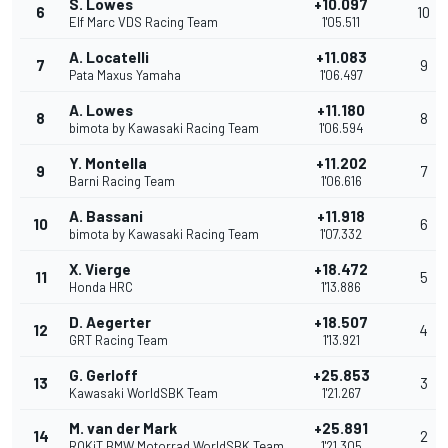
S. Lowes
+10.097
6
10
Elf Marc VDS Racing Team
1'05.511
A. Locatelli
+11.083
7
9
Pata Maxus Yamaha
1'06.497
A. Lowes
+11.180
8
8
bimota by Kawasaki Racing Team
1'06.594
Y. Montella
+11.202
9
7
Barni Racing Team
1'06.616
A. Bassani
+11.918
10
6
bimota by Kawasaki Racing Team
1'07.332
X. Vierge
+18.472
11
5
Honda HRC
1'13.886
D. Aegerter
+18.507
12
4
GRT Racing Team
1'13.921
G. Gerloff
+25.853
13
3
Kawasaki WorldSBK Team
1'21.267
M. van der Mark
+25.891
14
2
ROKiT BMW Motorrad WorldSBK Team
1'21.305