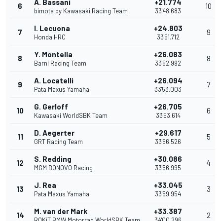
A. Bassani
+21.774
6
10
bimota by Kawasaki Racing Team
33'48.683
I. Lecuona
+24.803
7
9
Honda HRC
33'51.712
Y. Montella
+26.083
8
8
Barni Racing Team
33'52.992
A. Locatelli
+26.094
9
7
Pata Maxus Yamaha
33'53.003
G. Gerloff
+26.705
10
6
Kawasaki WorldSBK Team
33'53.614
D. Aegerter
+29.617
11
5
GRT Racing Team
33'56.526
S. Redding
+30.086
12
4
MGM BONOVO Racing
33'56.995
J. Rea
+33.045
13
3
Pata Maxus Yamaha
33'59.954
M. van der Mark
+33.387
14
2
ROKiT BMW Motorrad WorldSBK Team
34'00.296