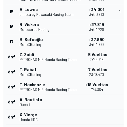
A. Lowes
+34.001
15
1
bimota by Kawasaki Racing Team
34'00.910
R. Vickers
+37.819
16
Motocorsa Racing
34'04.728
B. Sofuoğlu
+37.990
17
MotoXRacing
34'04.899
Z. Zaidi
+5 Vueltas
dnf
PETRONAS MIE Honda Racing Team
27'33.918
T. Rabat
+7 Vueltas
dnf
MotoXRacing
23'48.470
T. Mackenzie
+19 Vueltas
dnf
PETRONAS MIE Honda Racing Team
4'47.384
A. Bautista
dnf
Ducati
X. Vierge
dnf
Honda HRC