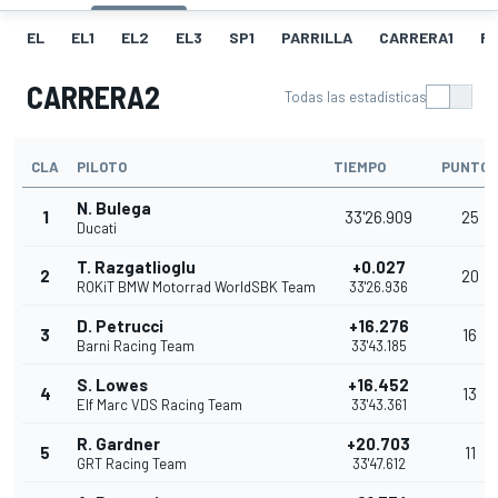
EL
EL1
EL2
EL3
SP1
PARRILLA
CARRERA1
FL
CARRERA2
Todas las estadísticas
CLA
PILOTO
TIEMPO
PUNTOS
N. Bulega
1
33'26.909
25
Ducati
T. Razgatlioglu
+0.027
2
20
ROKiT BMW Motorrad WorldSBK Team
33'26.936
D. Petrucci
+16.276
3
16
Barni Racing Team
33'43.185
S. Lowes
+16.452
4
13
Elf Marc VDS Racing Team
33'43.361
R. Gardner
+20.703
5
11
GRT Racing Team
33'47.612