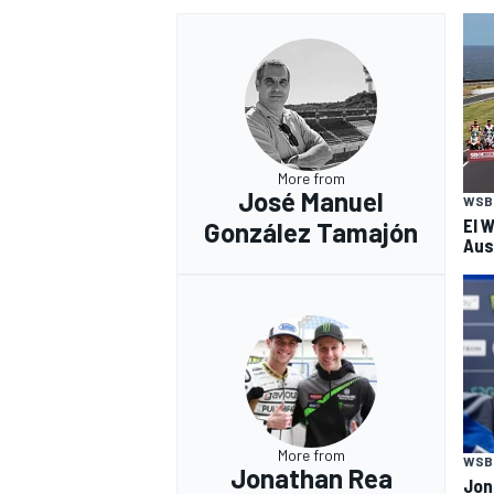
More from
José Manuel
WSB
El 
González Tamajón
Aus
More from
WSB
Jonathan Rea
Jon