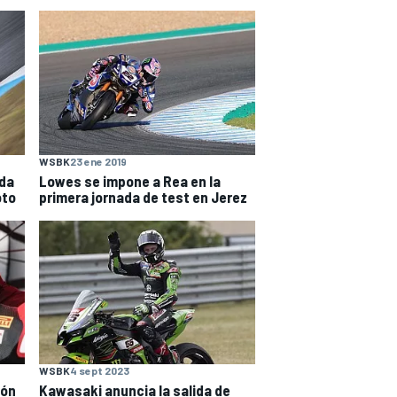
WSBK
23 ene 2019
ada
Lowes se impone a Rea en la
oto
primera jornada de test en Jerez
WSBK
4 sept 2023
eón
Kawasaki anuncia la salida de