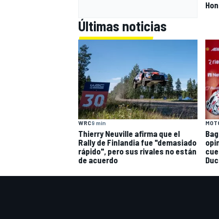
Hon
Últimas noticias
WRC
9 min
MOT
Thierry Neuville afirma que el
Bag
Rally de Finlandia fue "demasiado
opi
rápido", pero sus rivales no están
cue
de acuerdo
Duc