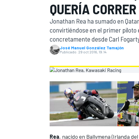
QUERÍA CORRER
FÓRMULA E
MOTO
Jonathan Rea ha sumado en Qata
convirtiéndose en el primer piloto e
concretamente desde Carl Fogarty,
José Manuel González Tamajón
Publicado:
29 oct 2016, 19:14
NASCAR
INDYCAR
SPORTSCAR
RALLY
TURISM
MÁS
Rea
, nacido en Ballymena (Irlanda de