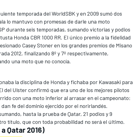
guiente temporada del WorldSBK y en 2009 sumó dos
l ala lo mantuvo con promesas de darle una moto
oGP durante seis temporadas, sumando victorias y podios
vetusta Honda CBR 1000 RR. El único premio a la fidelidad
 lesionado Casey Stoner en los grandes premios de Misano
ada 2012, finalizando 8º y 7º respectivamente,
ando una moto que no conocía.
onaba la disciplina de Honda y fichaba por Kawasaki para
l del Ulster confirmó que era uno de los mejores pilotos
orrido con una moto inferior al arrasar en el campeonato:
 dan fe del dominio ejercido por el norirlandés.
umando, hasta la prueba de Qatar, 21 podios y 9
ro título, que con toda probabilidad no será el último.
 a Qatar 2016)