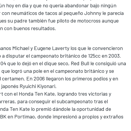
aún hoy en día y que no quería abandonar bajo ningún
r con neumáticos de tacos al pequeño Johnny le parecía
 pues su padre también fue piloto de motocross aunque
Man con buenos resultados.
manos Michael y Eugene Laverty los que le convencieron
ó a disputar el campeonato británico de 125cc en 2003.
4 que lo dejó en el dique seco, Red Bull le consiguió una
que logró una pole en el campeonato británico y se
el certamen. En 2006 llegaron los primeros podios y en
japonés Ryuichi Kiyonari.
t con el Honda Ten Kate, logrando tres victorias y
carreras, para conseguir el subcampeonato tras el
onda Ten Kate lo premió dándole la oportunidad de
dSBK en Portimao, donde impresionó a propios y extraños