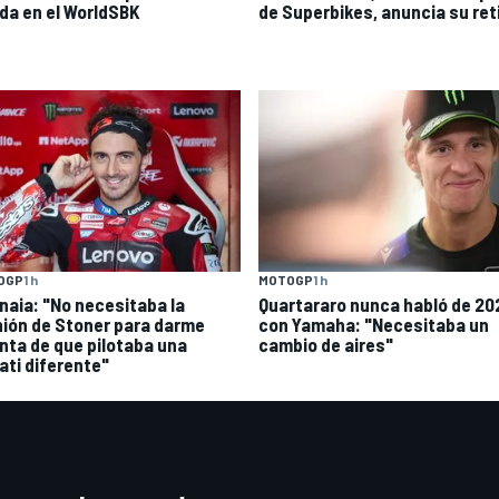
da en el WorldSBK
de Superbikes, anuncia su ret
OGP
1 h
MOTOGP
1 h
naia: "No necesitaba la
Quartararo nunca habló de 20
nión de Stoner para darme
con Yamaha: "Necesitaba un
nta de que pilotaba una
cambio de aires"
ati diferente"