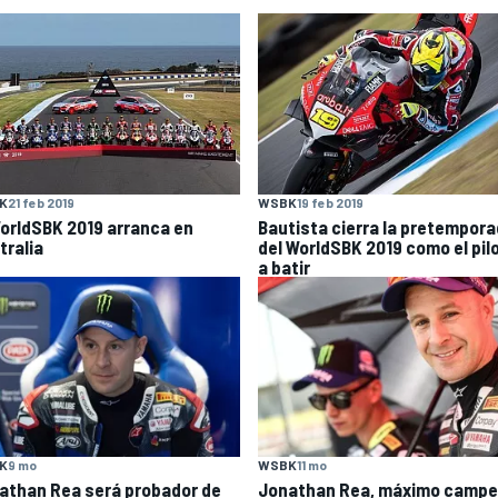
K
21 feb 2019
WSBK
19 feb 2019
WorldSBK 2019 arranca en
Bautista cierra la pretempor
tralia
del WorldSBK 2019 como el pil
a batir
K
9 mo
WSBK
11 mo
athan Rea será probador de
Jonathan Rea, máximo camp