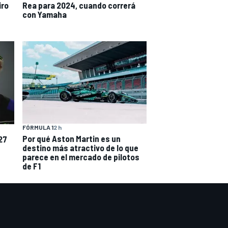
iro
Rea para 2024, cuando correrá
con Yamaha
FÓRMULA 1
2 h
Por qué Aston Martin es un
27
destino más atractivo de lo que
parece en el mercado de pilotos
de F1