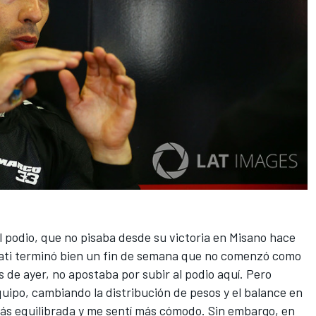
l podio, que no pisaba desde su victoria en Misano hace
ucati terminó bien un fin de semana que no comenzó como
 de ayer, no apostaba por subir al podio aquí. Pero
quipo, cambiando la distribución de pesos y el balance en
ás equilibrada y me sentí más cómodo. Sin embargo, en