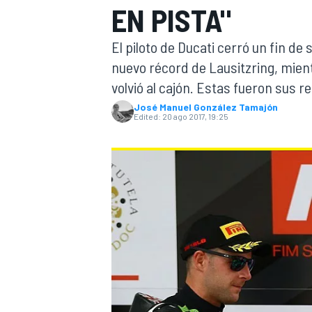
EN PISTA"
FÓRMULA E
MOTO
El piloto de Ducati cerró un fin d
nuevo récord de Lausitzring, mie
volvió al cajón. Estas fueron sus r
José Manuel González Tamajón
Edited:
20 ago 2017, 19:25
NASCAR
INDYCAR
SPORTSCAR
RALLY
TURISM
MÁS