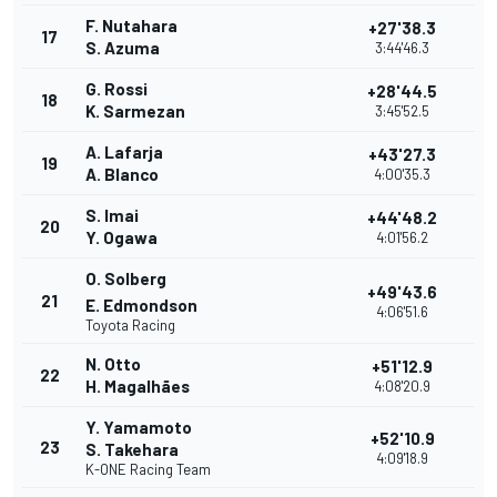
F. Nutahara
+27'38.3
17
S. Azuma
3:44'46.3
G. Rossi
+28'44.5
18
K. Sarmezan
3:45'52.5
A. Lafarja
+43'27.3
19
A. Blanco
4:00'35.3
S. Imai
+44'48.2
20
Y. Ogawa
4:01'56.2
O. Solberg
+49'43.6
21
E. Edmondson
4:06'51.6
Toyota Racing
N. Otto
+51'12.9
22
H. Magalhães
4:08'20.9
Y. Yamamoto
+52'10.9
23
S. Takehara
4:09'18.9
K-ONE Racing Team