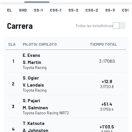
EL
SHD
SS-1
CSS-1
SS-2
CSS-2
SS-3
CSS-
Carrera
Todas las estadísticas
CLA
PILOTO/ COPILOTO
TIEMPO TOTAL
E. Evans
1
3:17'08.0
S. Martin
Toyota Racing
S. Ogier
+12.8
2
V. Landais
3:17'20.8
Toyota Racing
S. Pajari
+51.4
3
M. Salminen
3:17'59.4
Toyota Gazoo Racing WRT2
T. Katsuta
+1'03.5
4
A. Johnston