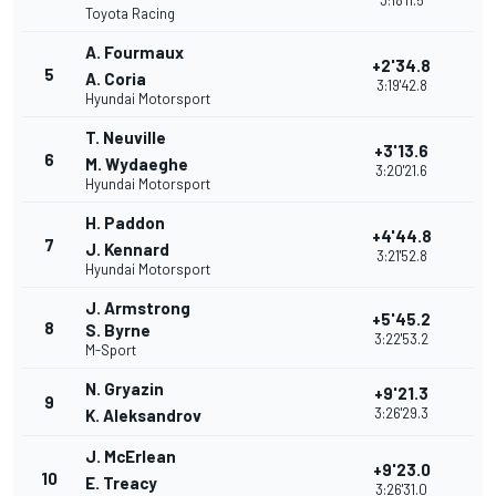
3:18'11.5
Toyota Racing
A. Fourmaux
+2'34.8
5
A. Coria
3:19'42.8
Hyundai Motorsport
T. Neuville
+3'13.6
6
M. Wydaeghe
3:20'21.6
Hyundai Motorsport
H. Paddon
+4'44.8
7
J. Kennard
3:21'52.8
Hyundai Motorsport
J. Armstrong
+5'45.2
8
S. Byrne
3:22'53.2
M-Sport
N. Gryazin
+9'21.3
9
3:26'29.3
K. Aleksandrov
J. McErlean
+9'23.0
10
E. Treacy
3:26'31.0