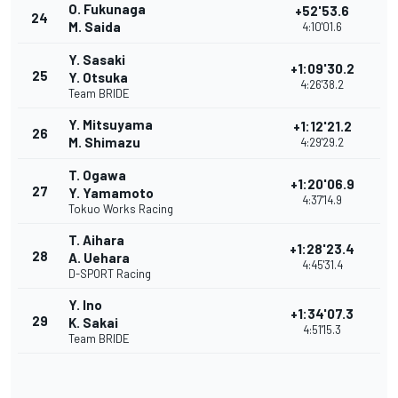
O. Fukunaga
+52'53.6
24
M. Saida
4:10'01.6
Y. Sasaki
+1:09'30.2
25
Y. Otsuka
4:26'38.2
Team BRIDE
Y. Mitsuyama
+1:12'21.2
26
M. Shimazu
4:29'29.2
T. Ogawa
+1:20'06.9
27
Y. Yamamoto
4:37'14.9
Tokuo Works Racing
T. Aihara
+1:28'23.4
28
A. Uehara
4:45'31.4
D-SPORT Racing
Y. Ino
+1:34'07.3
29
K. Sakai
4:51'15.3
Team BRIDE