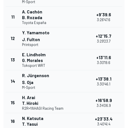
M-Sport
A. Cachón
+9'39.6
11
B. Rozada
3:26'47.6
Toyota España
Y. Yamamoto
+12'15.7
12
J. Fulton
3:29'23.7
Printsport
E. Lindholm
+13'11.6
13
G. Morales
3:30'19.6
Toksport WRT
R. Jürgenson
+13'38.1
14
S. Oja
3:30'46.1
M-Sport
H. Arai
+16'58.9
15
T. Hiroki
3:34'06.9
R2R×YAHAGI Racing Team
N. Katsuta
+23'33.4
16
T. Yasui
3:40'41.4