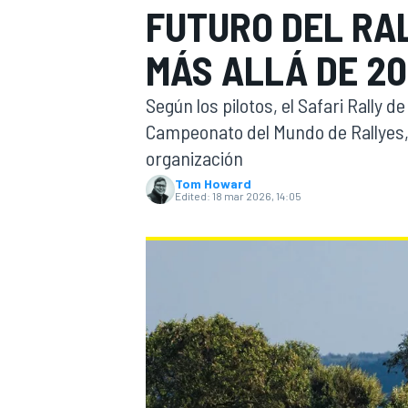
FUTURO DEL RAL
FÓRMULA E
MOTO
MÁS ALLÁ DE 2
Según los pilotos, el Safari Rally 
Campeonato del Mundo de Rallyes,
organización
Tom Howard
NASCAR
INDYCAR
SPORTSCAR
RALLY
TURISM
Edited:
18 mar 2026, 14:05
MÁS