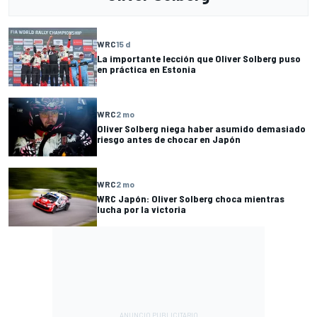
WRC
15 d
La importante lección que Oliver Solberg puso
en práctica en Estonia
WRC
2 mo
Oliver Solberg niega haber asumido demasiado
riesgo antes de chocar en Japón
WRC
2 mo
WRC Japón: Oliver Solberg choca mientras
lucha por la victoria