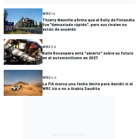
WRC
1 d
Thierry Neuville afirma que el Rally de Finlandia
fue "demasiado rápido", pero sus rivales no
están de acuerdo
WRC
3 d
Kalle Rovanpera está "abierto" sobre su futuro
en el automovilismo en 2027
WRC
4 d
La FIA marca una fecha límite para decidir si el
WRC irá o no a Arabia Saudita