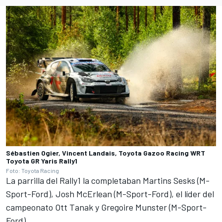
Sébastien Ogier, Vincent Landais, Toyota Gazoo Racing WRT
Toyota GR Yaris Rally1
Foto: Toyota Racing
La parrilla del Rally1 la completaban Martins Sesks (M-
Sport-Ford), Josh McErlean (M-Sport-Ford), el líder del
campeonato
Ott Tanak
y
Gregoire Munster
(M-Sport-
Ford).