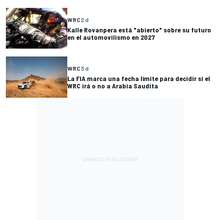
WRC
2 d
Kalle Rovanpera está "abierto" sobre su futuro
en el automovilismo en 2027
WRC
3 d
La FIA marca una fecha límite para decidir si el
WRC irá o no a Arabia Saudita