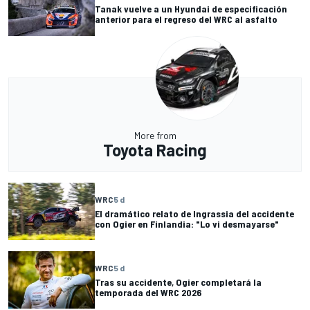
Tanak vuelve a un Hyundai de especificación
anterior para el regreso del WRC al asfalto
More from
Toyota Racing
WRC
5 d
El dramático relato de Ingrassia del accidente
con Ogier en Finlandia: "Lo vi desmayarse"
WRC
5 d
Tras su accidente, Ogier completará la
temporada del WRC 2026