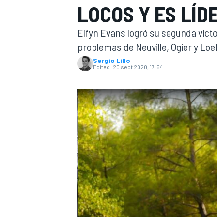
LOCOS Y ES LÍD
FÓRMULA E
MOTO
Elfyn Evans logró su segunda vict
problemas de Neuville, Ogier y Loe
Sergio Lillo
Edited:
20 sept 2020, 17:54
NASCAR
INDYCAR
SPORTSCAR
RALLY
TURISM
MÁS