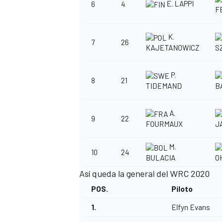
E. LAPPI
6
4
F
K.
7
26
KAJETANOWICZ
S
P.
8
21
TIDEMAND
B
A.
9
22
FOURMAUX
J
M.
10
24
BULACIA
O
Así queda la general del WRC 2020
POS.
Piloto
1.
Elfyn Evans