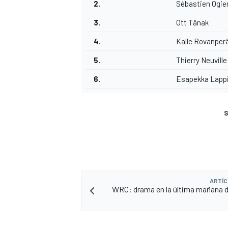
2.
Sébastien Ogie
3.
Ott Tänak
4.
Kalle Rovanper
5.
Thierry Neuville
6.
Esapekka Lapp
S
ARTÍC
WRC: drama en la última mañana de