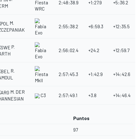
2:48:38.9
+1:27.9
+5:36.2
Fiesta
ERM
WRC
M.
2:55:38.2
+6:59.3
+12:35.5
Fabia
ZCZEPANIAK
Evo
P.
2:56:02.4
+24.2
+12:59.7
Fabia
ARTH
Evo
R.
2:57:45.3
+1:42.9
+14:42.6
Fiesta
AMOUL
MkII
M. DER
C3
2:57:49.1
+3.8
+14:46.4
HANNESIAN
Puntos
97