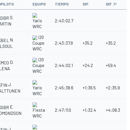
OPILOTO
EQUIPO
TIEMPO
DIF.
DIF. 1º
S.
2:43:02.7
Yaris
ARTIN
WRC
i20
N.
2:43:37.9
+35.2
+35.2
Coupe
ILSOUL
WRC
i20
D.
2:44:02.1
+24.2
+59.4
Coupe
LENA
WRC
J.
2:45:38.6
+1:36.5
+2:35.9
Yaris
ALTTUNEN
WRC
E.
2:47:11.0
+1:32.4
+4:08.3
Fiesta
DMONDSON
WRC
J.