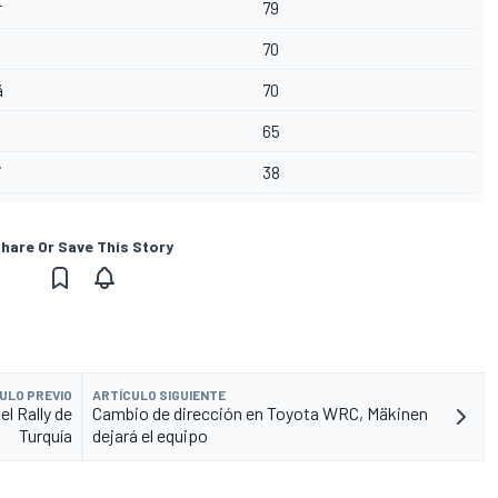
r
79
70
ä
70
65
i
38
hare Or Save This Story
ULO PREVIO
ARTÍCULO SIGUIENTE
l Rally de
Cambio de dirección en Toyota WRC, Mäkinen
Turquía
dejará el equipo