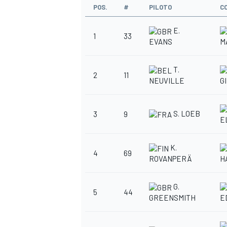
POS.
#
PILOTO
C
E.
1
33
EVANS
M
T.
2
11
NEUVILLE
G
S. LOEB
3
9
E
K.
4
69
ROVANPERÄ
H
G.
5
44
GREENSMITH
E