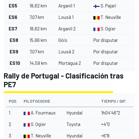
ES5
18,62 km
Arganil 1
S. Pajari
ES6
7,07 km
Lousã 1
T. Neuville
ES7
18,62 km
Arganil 2
S. Ogier
ES8
15,66 km
Góis
Por disputar
ES9
7,07 km
Lousã 2
Por disputar
ES10
14,59 km
Mortágua 2
Por disputar
Rally de Portugal - Clasificación tras
PE7
POS.
PILOTOCOCHE
TIEMPO / DIF.
1
A. Fourmaux
Hyundai
1h04'46"2
2
S. Ogier
Toyota
+4"0
3
T. Neuville
Hyundai
+6"8