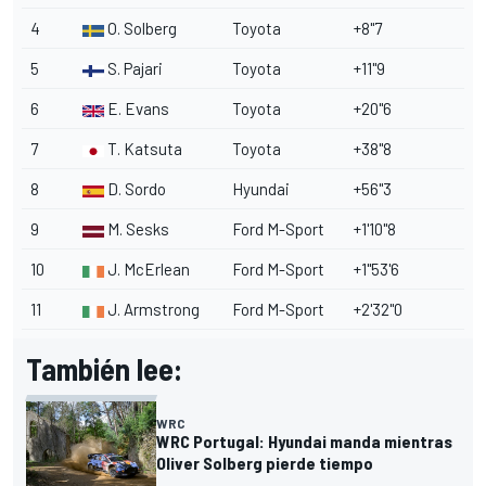
4
O. Solberg
Toyota
+8"7
5
S. Pajari
Toyota
+11"9
6
E. Evans
Toyota
+20"6
7
T. Katsuta
Toyota
+38"8
8
D. Sordo
Hyundai
+56"3
9
M. Sesks
Ford
M-Sport
+1'10"8
10
J. McErlean
Ford M-Sport
+1"53'6
11
J. Armstrong
Ford M-Sport
+2'32"0
También lee:
WRC
WRC Portugal: Hyundai manda mientras
Oliver Solberg pierde tiempo