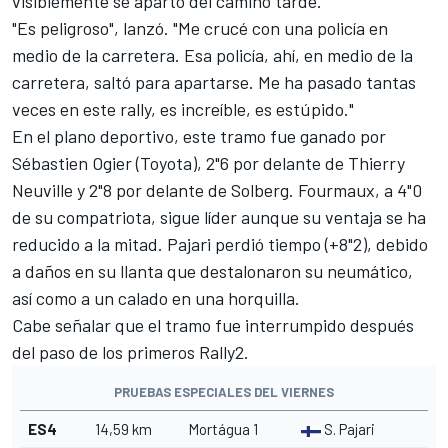
visiblemente se apartó del camino tarde.
"Es peligroso", lanzó. "Me crucé con una policía en
medio de la carretera. Esa policía, ahí, en medio de la
carretera, saltó para apartarse. Me ha pasado tantas
veces en este rally, es increíble, es estúpido."
En el plano deportivo, este tramo fue ganado por
Sébastien Ogier
(Toyota), 2"6 por delante de
Thierry
Neuville
y 2"8 por delante de Solberg. Fourmaux, a 4"0
de su compatriota, sigue líder aunque su ventaja se ha
reducido a la mitad. Pajari perdió tiempo (+8"2), debido
a daños en su llanta que destalonaron su neumático,
así como a un calado en una horquilla.
Cabe señalar que el tramo fue interrumpido después
del paso de los primeros Rally2.
PRUEBAS ESPECIALES DEL VIERNES
ES4
14,59 km
Mortágua 1
S. Pajari