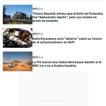
WRC
2 d
Thierry Neuville afirma que el Rally de Finlandia
fue "demasiado rápido", pero sus rivales no
están de acuerdo
WRC
3 d
Kalle Rovanpera está "abierto" sobre su futuro
en el automovilismo en 2027
WRC
4 d
La FIA marca una fecha límite para decidir si el
WRC irá o no a Arabia Saudita