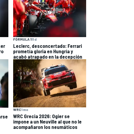
FÓRMULA 1
11 d
ser
Leclerc, desconcertado: Ferrari
ro
prometía gloria en Hungría y
acabó atrapado en la decepción
WRC
1 mo
WRC Grecia 2026: Ogier se
arse
impone a un Neuville al que no le
acompañaron los neumáticos