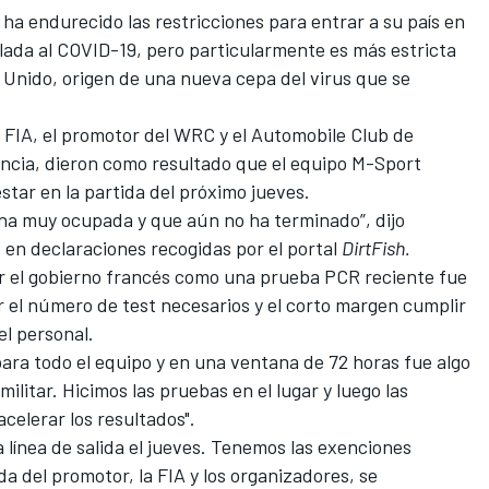
ha endurecido las restricciones para entrar a su país en
culada al COVID-19, pero particularmente es más estricta
 Unido, origen de una nueva cepa del virus que se
a FIA, el promotor del WRC y el Automobile Club de
ncia, dieron como resultado que el equipo M-Sport
estar en la partida del próximo jueves.
ana muy ocupada y que aún no ha terminado”, dijo
o en declaraciones recogidas por el portal
DirtFish.
or el gobierno francés como una prueba PCR reciente fue
or el número de test necesarios y el corto margen cumplir
el personal.
ara todo el equipo y en una ventana de 72 horas fue algo
ilitar. Hicimos las pruebas en el lugar y luego las
acelerar los resultados".
a línea de salida el jueves. Tenemos las exenciones
uda del promotor, la FIA y los organizadores, se