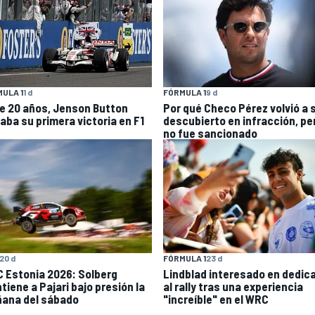
ULA 1
1 d
FÓRMULA 1
9 d
e 20 años, Jenson Button
Por qué Checo Pérez volvió a 
raba su primera victoria en F1
descubierto en infracción, pe
no fue sancionado
20 d
FÓRMULA 1
23 d
 Estonia 2026: Solberg
Lindblad interesado en dedic
tiene a Pajari bajo presión la
al rally tras una experiencia
ana del sábado
"increíble" en el WRC