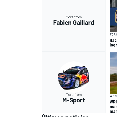
More from
Fabien Gaillard
FÓRM
Hac
log
More from
WRC
M-Sport
WRC
man
mañ