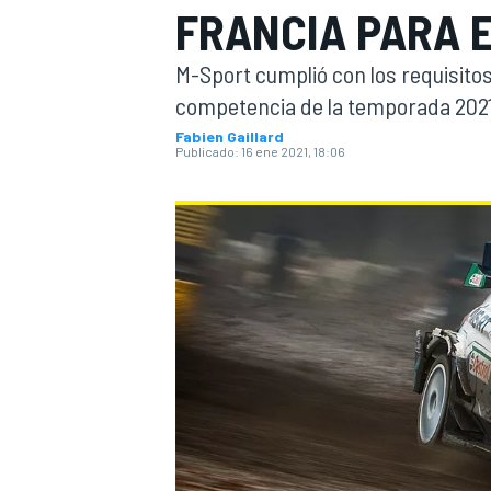
FRANCIA PARA 
FÓRMULA E
MOTO
M-Sport cumplió con los requisitos
competencia de la temporada 2021 
Fabien Gaillard
Publicado:
16 ene 2021, 18:06
NASCAR
INDYCAR
SPORTSCAR
RALLY
TURISM
MÁS